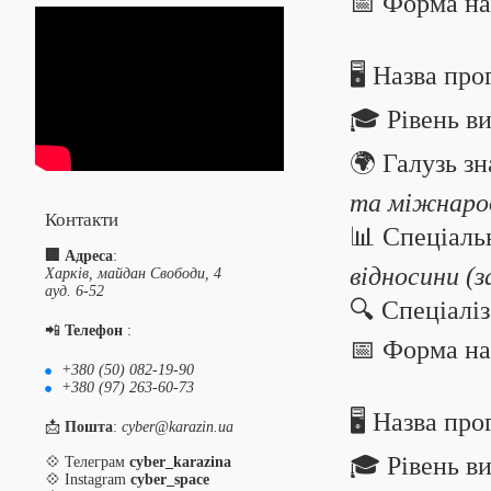
📅 Форма на
🖥️ Назва пр
🎓 Рівень в
🌍 Галузь зн
та міжнарод
Контакти
📊 Спеціаль
🏢 Адреса
:
відносини (з
Харків, майдан Свободи, 4
ауд. 6-52
🔍 Спеціалі
📲
Телефон
:
📅 Форма на
+380 (50) 082-19-90
+380 (97) 263-60-73
🖥️ Назва пр
📩
Пошта
:
cyber@karazin.ua
🎓 Рівень в
💠 Телеграм
cyber_karazina
💠 Instagram
cyber_space