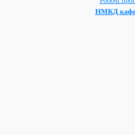
Робочі про
НМКД кафе