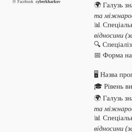
💠 Facebook
cyberkharkov
🌍 Галузь з
та міжнарод
📊 Спеціаль
відносини (з
🔍 Спеціаліз
📅 Форма н
🖥️ Назва пр
🎓 Рівень в
🌍 Галузь з
та міжнарод
📊 Спеціаль
відносини (з