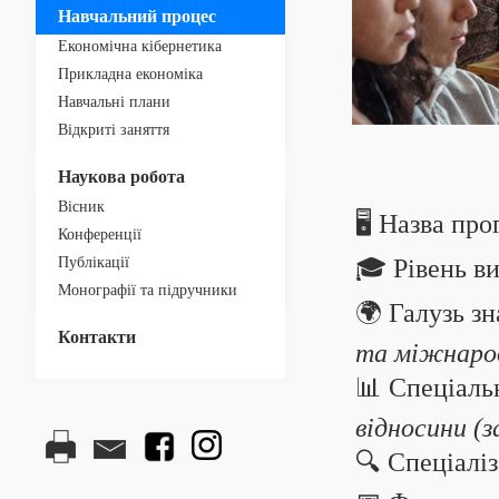
Навчальний процес
Економічна кібернетика
Прикладна економіка
Навчальні плани
Відкриті заняття
Наукова робота
Вісник
🖥️ Назва пр
Конференції
Публікації
🎓 Рівень в
Монографії та підручники
🌍 Галузь з
Контакти
та міжнарод
📊 Спеціаль
відносини (з
🔍 Спеціалі